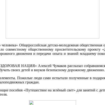
ого человека» Общероссийская детско-молодежная обществен
ло совместному общественному просветительскому проект
дорожного движения и передачи опыта и знаний младшему поко
ДОРОВАЯ НАЦИЯ» Алексей Чумаков рассказал собравшимся пож
бучать своих детей и внуков безопасному дорожному движению.
элементы. Пожилые люди сами испытали полученные в подарок 
малоподвижных граждан.
ющие пособия «Путешествие на зелёный свет» для занятий с де
теля.