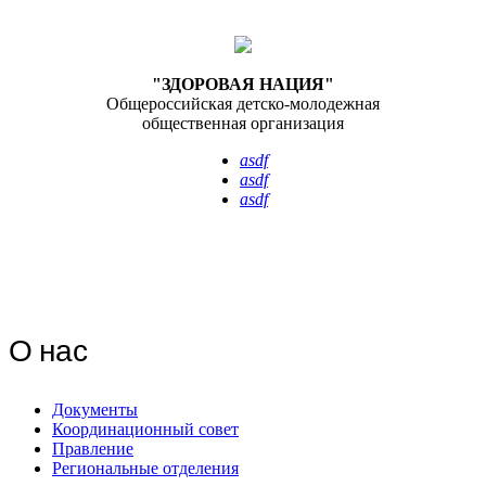
"ЗДОРОВАЯ НАЦИЯ"
Общероссийская детско-молодежная
общественная организация
asdf
asdf
asdf
{modal url = "/test" width = "650" height = "550"}Стать
членом Общероссийской детско-молодежной общественной
организации "ЗДОРОВАЯ НАЦИЯ"{/modal}
О нас
Документы
Координационный совет
Правление
Региональные отделения