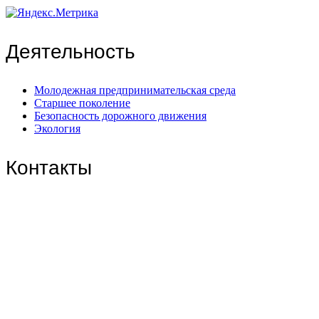
Деятельность
Молодежная предпринимательская среда
Старшее поколение
Безопасность дорожного движения
Экология
Контакты
Центральный филиал:
109316, Москва, Волгоградский пр-т, д.32, корп. 14
Телефон: +7(499)650-76-70
Телефон: +7(915)372-52-78
E-mail: info@zdorn.ru
E-mail: zdorn14@mail.ru