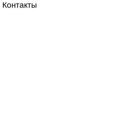
Контакты
Центральный филиал:
109316, Москва, Волгоградский пр-т, д.32, корп. 14
Телефон: +7(499)650-76-70
Телефон: +7(915)372-52-78
E-mail: info@zdorn.ru
E-mail: zdorn14@mail.ru