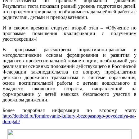
тесты-экзамены по правилам дорожного движения.
Результаты теста показали разный уровень подготовки детей,
что продемонстрировало необходимость дальнейшей работы с
родителями, детьми и преподавателями.
И в скором времени стартует второй этап – «Обучение по
программе повышения квалификации с получением
удостоверения»!
В программе рассмотрены нормативно-правовые и
методологические основы формирования и развития у
педагогов профессиональной компетенции, необходимой для
реализации основных положений действующего в Российской
Федерации законодательства по вопросу профилактики
детского дорожного травматизма в системе образования,
основ воспитательной работы с детьми дошкольного и
младшего школьного возраста, направленной на
формирование у детей навыков безопасного участия в
дорожном движении.
Более подробная информация по второму этапу
http://detibdd.ru/formirovanie-kulturyi-bezopasnogo-povedeniya-na-
dorogah/