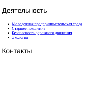
Деятельность
Молодежная предпринимательская среда
Старшее поколение
Безопасность дорожного движения
Экология
Контакты
Центральный филиал:
109316, Москва, Волгоградский пр-т, д.32, корп. 14
Телефон: +7(499)650-76-70
Телефон: +7(915)372-52-78
E-mail: info@zdorn.ru
E-mail: zdorn14@mail.ru