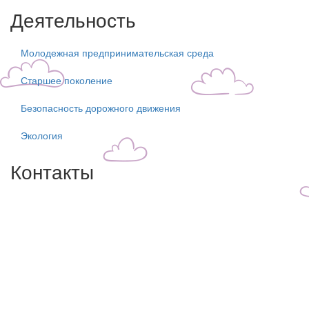
Деятельность
Молодежная предпринимательская среда
Старшее поколение
Безопасность дорожного движения
Экология
Контакты
Центральный филиал:
109316, Москва, Волгоградский пр-т, д.32, корп. 14
Телефон: +7(499)650-76-70
Телефон: +7(915)372-52-78
E-mail: info@zdorn.ru
E-mail: zdorn14@mail.ru