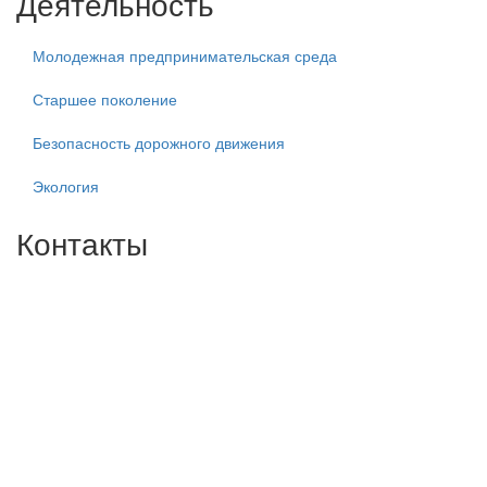
Деятельность
Молодежная предпринимательская среда
Старшее поколение
Безопасность дорожного движения
Экология
Контакты
Центральный филиал:
109316, Москва, Волгоградский пр-т, д.32, корп. 14
Телефон: +7(499)650-76-70
Телефон: +7(915)372-52-78
E-mail: info@zdorn.ru
E-mail: zdorn14@mail.ru