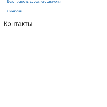
Безопасность дорожного движения
Экология
Контакты
Центральный филиал:
109316, Москва, Волгоградский пр-т, д.32, корп. 14
Телефон: +7(499)650-76-70
Телефон: +7(915)372-52-78
E-mail: info@zdorn.ru
E-mail: zdorn14@mail.ru