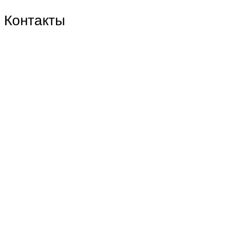
Контакты
Центральный филиал:
109316, Москва, Волгоградский пр-т, д.32, корп. 14
Телефон: +7(499)650-76-70
Телефон: +7(915)372-52-78
E-mail: info@zdorn.ru
E-mail: zdorn14@mail.ru